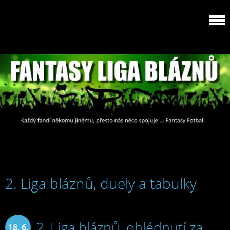
2. Liga bláznů, duely a tabulky
2. Liga bláznů, ohlédnutí za
18. 6.