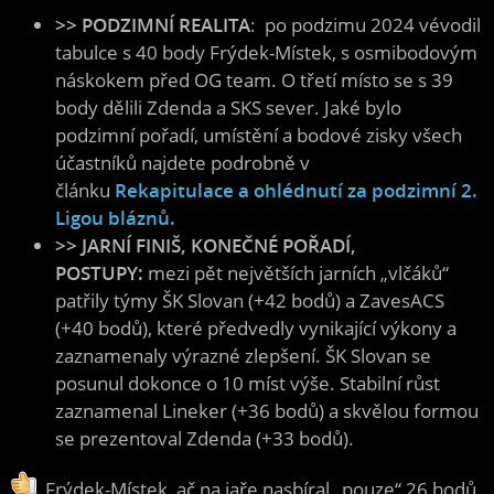
>> PODZIMNÍ REALITA
: po podzimu 2024 vévodil
tabulce s 40 body Frýdek-Místek, s osmibodovým
náskokem před OG team. O třetí místo se s 39
body dělili Zdenda a SKS sever. Jaké bylo
podzimní pořadí, umístění a bodové zisky všech
účastníků najdete podrobně v
článku
Rekapitulace a ohlédnutí za podzimní 2.
Ligou bláznů.
>> JARNÍ FINIŠ, KONEČNÉ POŘADÍ,
POSTUPY
: 
mezi pět největších jarních „vlčáků“
patřily týmy ŠK Slovan (+42 bodů) a ZavesACS
(+40 bodů), které předvedly vynikající výkony a
zaznamenaly výrazné zlepšení. ŠK Slovan se
posunul dokonce o 10 míst výše. Stabilní růst
zaznamenal Lineker (+36 bodů) a skvělou formou
se prezentoval Zdenda (+33 bodů).
Frýdek-Místek, ač na jaře nasbíral „pouze“ 26 bodů,