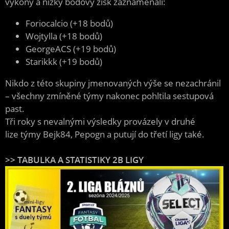
výkony a nízký bodový zisk zaznamenali:
Foriocalcio (+18 bodů)
Wojtylla (+18 bodů)
GeorgeACS (+19 bodů)
Starikkk (+19 bodů)
Nikdo z této skupiny jmenovaných výše se nezachránil
– všechny zmíněné týmy nakonec pohltila sestupová
past.
Tři roky s nevalnými výsledky provázely v druhé
lize týmy Bejk84, Pepogn a putují do třetí ligy také.
>> TABULKA A STATISTIKY 2B LIGY