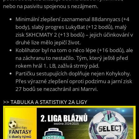
nebo na pasivitu spojenou s nezájmem.
Minimální zlepšení zaznamenal 88dannyacs (+4
body), slabý progres LukyBat (+12 bodů), malý
zisk SKHCMATY 2 (+13 bodů) – jejich účinkování v
druhé lize mělo jepičí život.
Koblihator byl na tom o něco lépe (+16 bodů), ale
na záchranu to nestačilo. Tým, který ještě před
rokem hrál 1. LB, zažívá strmý pád.
Partičku sestupujících doplňuje nejen Kohykohy.
Přes výrazné zlepšení oproti podzimu a jarní zisk
27 bodů se nezachránil ani Marrvi.
>> TABULKA A STATISTIKY 2A LIGY