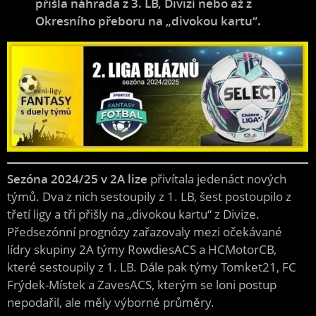
přišla náhrada z 3. LB, Divizí nebo až z
Okresního přeboru na „divokou kartu“.
Sezóna 2024/25 v 2A lize
přivítala jedenáct nových
týmů. Dva z nich sestoupily z 1. LB, šest postoupilo z
třetí ligy a tři přišly na „divokou kartu“ z Divize.
Předsezónní prognózy zařazovaly mezi očekávané
lídry skupiny 2A týmy RowdiesACS a HCMotorCB,
které sestoupily z 1. LB. Dále pak týmy Tomket21, FC
Frýdek-Místek a ZavesACS, kterým se loni postup
nepodařil, ale měly výborné průměry.