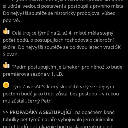
si udržel vedoucí postavení a postoupil z prvního místa.
Do nejvyšší soutěže se historicky probojoval vůbec
poprvé.
Celá trojice týmů na 2. až 4. místě měla stejný
počet bodů, o postupujících rozhodovalo celoroční
skóre. Do nejvyšší soutěže se po dvou letech vrací ŠK
Slovan.
Třetím postupujícím je Lineker, pro něhož to bude
premiérová sezóna v 1. LB.
Tým ZavesACS, který skončil čtvrtý se stejným
počtem bodů jako třetí, zůstal bez postupu – v rukou
mu zůstal „černý Petr“.
>> PROPADÁKY A SESTUPUJÍCÍ
: na opačném konci
tabulky pět týmů na jaře vybojovalo jen minimální
počet bodů, což ukazuje buď na slabou výkonnost,