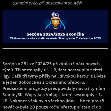
usnadní práci při obsazování soutěží.
Sezóna v 2B lize 2024/25 přivítala třináct nových
týmů. Tři sestoupily z 1. LB, šest postoupilo z třetí
ligy. Další tři týmy přišly na „divokou kartu“ z Divize
a jeden dokonce až z Okresního přeboru.
Předsezónní prognózy předpovídaly návrat týmům
StanleySK, Wojtylla a Vohajs, které sestoupily z 1.
LB. Nakonec však bylo všechno jinak – hned pro tři
nováčky byla 2B pouze roční přestupní stanicí do