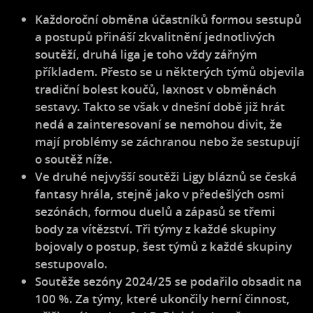
Každoroční obměna účastníků formou sestupů
a postupů přináší zkvalitnění jednotlivých
soutěží, druhá liga je toho vždy zářným
příkladem. Přesto se u některých týmů objevila
tradiční bolest koučů, laxnost v obměnách
sestavy. Takto se však v dnešní době již hrát
nedá a zainteresovaní se nemohou divit, že
mají problémy se záchranou nebo že sestupují
o soutěž níže.
Ve druhé nejvyšší soutěži Ligy bláznů se česká
fantasy hrála, stejně jako v předešlých osmi
sezónách, formou duelů a zápasů se třemi
body za vítězství. Tři týmy z každé skupiny
bojovaly o postup, šest týmů z každé skupiny
sestupovalo.
Soutěže sezóny 2024/25 se podařilo obsadit na
100 %. Za týmy, které ukončily herní činnost,