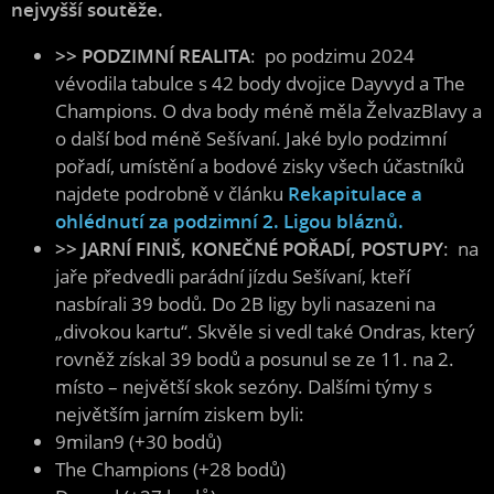
nejvyšší soutěže.
>> PODZIMNÍ REALITA
: po podzimu 2024
vévodila tabulce s 42 body dvojice Dayvyd a The
Champions. O dva body méně měla ŽelvazBlavy a
o další bod méně Sešívaní. Jaké bylo podzimní
pořadí, umístění a bodové zisky všech účastníků
najdete podrobně v článku
Rekapitulace a
ohlédnutí za podzimní 2. Ligou bláznů.
>> JARNÍ FINIŠ, KONEČNÉ POŘADÍ, POSTUPY
: na
jaře předvedli parádní jízdu Sešívaní, kteří
nasbírali 39 bodů. Do 2B ligy byli nasazeni na
„divokou kartu“. Skvěle si vedl také Ondras, který
rovněž získal 39 bodů a posunul se ze 11. na 2.
místo – největší skok sezóny. Dalšími týmy s
největším jarním ziskem byli:
9milan9 (+30 bodů)
The Champions (+28 bodů)