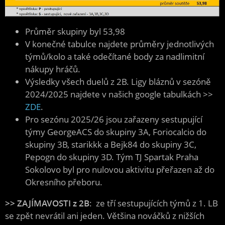
Průměr skupiny byl 53,98
V konečné tabulce najdete průměry jednotlivých
týmů/kolo a také odečítané body za nadlimitní
nákupy hráčů.
Výsledky všech duelů z 2B. Ligy bláznů v sezóně
2024/2025 najdete v našich google tabulkách >>
ZDE
.
Pro sezónu 2025/26 jsou zařazeny sestupující
týmy GeorgeACS do skupiny 3A, Foriocalcio do
skupiny 3B, starikkk a Bejk84 do skupiny 3C,
Pepogn do skupiny 3D. Tým TJ Spartak Praha
Sokolovo byl pro nulovou aktivitu přeřazen až do
Okresního přeboru.
>> ZAJÍMAVOSTI z 2B
: ze tří sestupujících týmů z 1. LB
se zpět nevrátil ani jeden. Většina nováčků z nižších