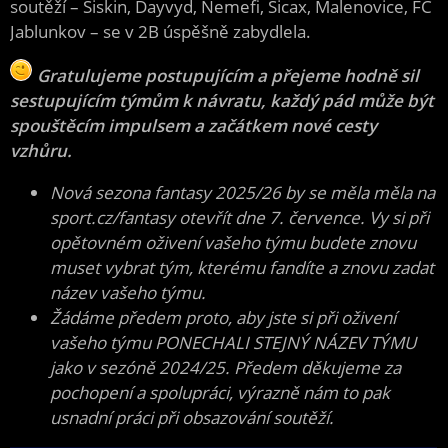
soutěží – Siskin, Dayvyd, Nemefi, Sicax, Malenovice, FC
Jablunkov – se v 2B úspěšně zabydlela.
Gratulujeme postupujícím a přejeme hodně sil
sestupujícím týmům k návratu, každý pád může být
spouštěcím impulsem a začátkem nové cesty
vzhůru.
Nová sezona fantasy 2025/26 by se měla měla na
sport.cz/fantasy otevřít dne 7. července. Vy si při
opětovném oživení vašeho týmu budete znovu
muset vybrat tým, kterému fandíte a znovu zadat
název vašeho týmu.
Žádáme předem proto, aby jste si při oživení
vašeho týmu PONECHALI STEJNÝ NÁZEV TÝMU
jako v sezóně 2024/25. Předem děkujeme za
pochopení a spolupráci, výrazně nám to pak
usnadní práci při obsazování soutěží.