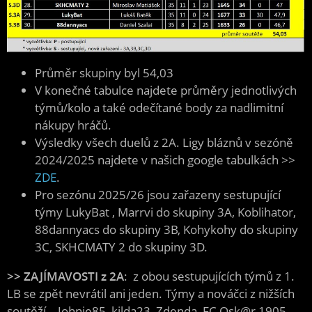
Průměr skupiny byl 54,03
V konečné tabulce najdete průměry jednotlivých
týmů/kolo a také odečítané body za nadlimitní
nákupy hráčů.
Výsledky všech duelů z 2A. Ligy bláznů v sezóně
2024/2025 najdete v našich google tabulkách >>
ZDE
.
Pro sezónu 2025/26 jsou zařazeny sestupující
týmy LukyBat , Marrvi do skupiny 3A, Koblihator,
88dannyacs do skupiny 3B, Kohykohy do skupiny
3C, SKHCMATY 2 do skupiny 3D.
>> ZAJÍMAVOSTI z 2A
: z obou sestupujících týmů z 1.
LB se zpět nevrátil ani jeden. Týmy a nováčci z nižších
soutěží – Johnie85, kilda23, Zdenda, FC Osk@r 1905,