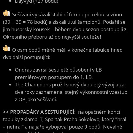
Dayvyd (+27 bodů)
Sešívaní vykázali stabilní formu po celou sezónu
(39 + 39 = 78 bodů) a získali titul šampionů. Podařil se
jim husarský kousek – během dvou sezón postoupili z
Okresního přeboru až do nejvyšší soutěže!
O osm bodů méně měli v konečné tabulce hned
dva další postupující:
Ondras završil šestileté působení v LB
premiérovým postupem do 1. LB.
The Champions prožil snový dvouletý vývoj a za
dva roky zaznamenal stejný výkonnostní vzestup
z OP jako Sešívaní.
>> PROPADÁKY A SESTUPUJÍCÍ
: na opačném konci
tabulky zklamal TJ Spartak Praha Sokolovo, který "hrál
– nehrál" a na jaře vybojoval pouze 9 bodů. Nevalné