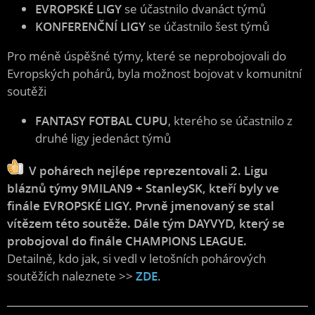
EVROPSKÉ LIGY
se účastnilo dvanáct týmů
KONFERENČNÍ LIGY
se účastnilo šest týmů
Pro méně úspěšné týmy, které se neprobojovali do
Evropských pohárů, byla možnost bojovat v komunitní
soutěži
FANTASY FOTBAL CUPU
, kterého se účastnilo z
druhé ligy jedenáct týmů
V pohárech nejlépe reprezentovali 2. Ligu
bláznů týmy 9MILAN9 + StanleySK, kteří byly ve
finále EVROPSKÉ LIGY. Prvně jmenovaný se stal
vítězem této soutěže. Dále tým DAYVYD, který se
probojoval do finále CHAMPIONS LEAGUE.
Detailně, kdo jak, si vedl v letošních pohárových
soutěžích naleznete >>
ZDE
.