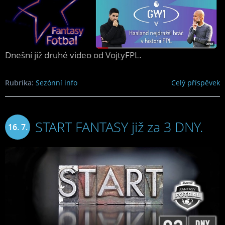
Dnešní již druhé video od VojtyFPL.
Rubrika:
Sezónní info
Celý příspěvek
START FANTASY již za 3 DNY.
16. 7.
2024