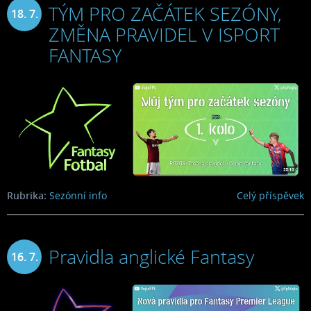
TÝM PRO ZAČÁTEK SEZÓNY,
18. 7.
ZMĚNA PRAVIDEL V ISPORT
2024
FANTASY
Rubrika:
Sezónní info
Celý příspěvek
Pravidla anglické Fantasy
16. 7.
2024