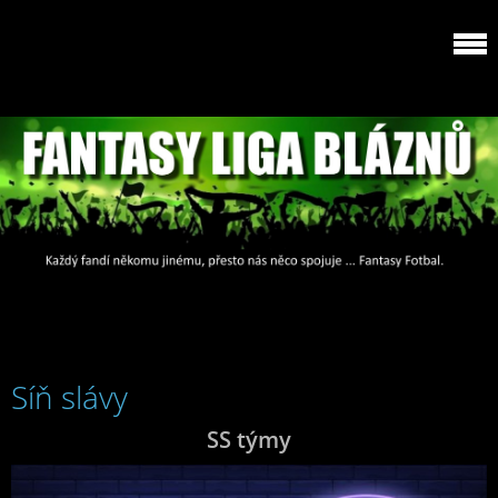
Síň slávy
SS týmy