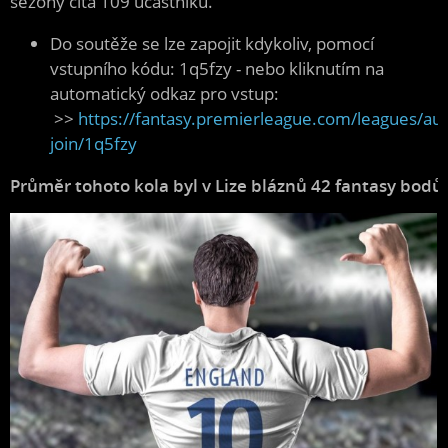
sezóny čítá 109 účastníků.
Do soutěže se lze zapojit kdykoliv, pomocí
vstupního kódu: 1q5fzy - nebo kliknutím na
automatický odkaz pro vstup:
>>
https://fantasy.premierleague.com/leagues/aut
join/1q5fzy
Průměr tohoto kola byl v Lize bláznů 42 fantasy bodů.