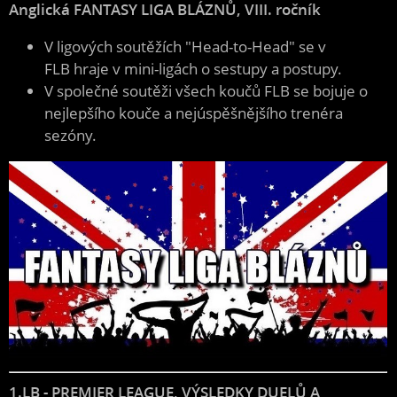
Anglická FANTASY LIGA BLÁZNŮ, VIII. ročník
V ligových soutěžích "Head-to-Head" se v
FLB hraje v mini-ligách o sestupy a postupy.
V společné soutěži všech koučů FLB se bojuje o
nejlepšího kouče a nejúspěšnějšího trenéra
sezóny.
1.LB - PREMIER LEAGUE, VÝSLEDKY DUELŮ A