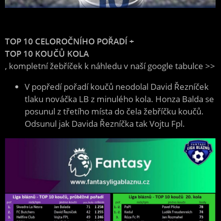
TOP 10 CELOROČNÍHO POŘADÍ + 
TOP 10 KOUČŮ KOLA
, kompletní žebříček k náhledu v naší google tabulce >> 
V popředí pořadí koučů neodolal David Řezníček
tlaku nováčka LB z minulého kola. Honza Balda se
posunul z třetího místa do čela žebříčku koučů.
Odsunul jak Davida Řezníčka tak Vojtu Fpl.