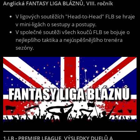
Anglická FANTASY LIGA BLÁZNŮ, VIII. ročník
V ligových soutěžích "Head-to-Head" FLB se hraje
v mini-ligách o sestupy a postupy.
V společné soutěži všech koučů FLB se bojuje o
nejlepšího taktika a nejúspěšnějšího trenéra
sezóny.
1.LB - PREMIER LEAGUE, VÝSLEDKY DUELŮ A