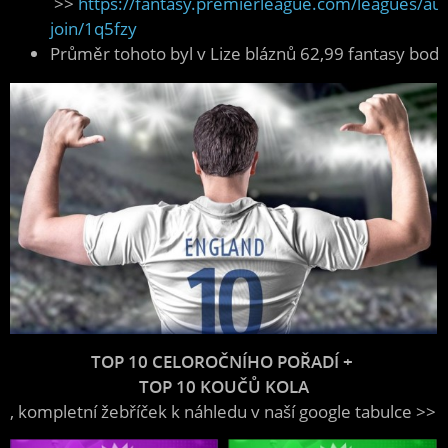
>>
https://fantasy.premierleague.com/leagues/aut
join/1q5fzy
Průměr tohoto byl v Lize bláznů 62,99 fantasy bodu
TOP 10 CELOROČNÍHO POŘADÍ + 
TOP 10 KOUČŮ KOLA
, kompletní žebříček k náhledu v naší google tabulce >> 