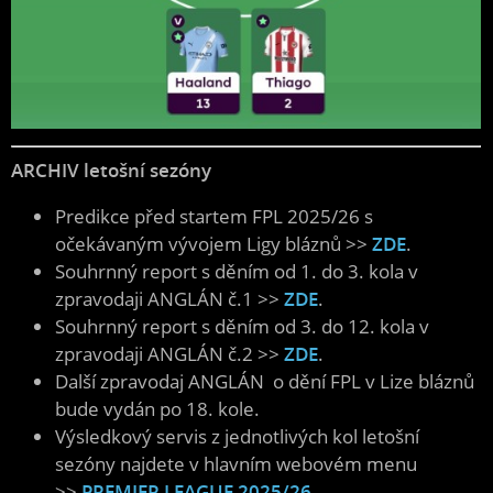
ARCHIV letošní sezóny
Predikce před startem FPL 2025/26 s
očekávaným vývojem Ligy bláznů >>
ZDE
.
Souhrnný report s děním od 1. do 3. kola v
zpravodaji ANGLÁN č.1 >>
ZDE
.
Souhrnný report s děním od 3. do 12. kola v
zpravodaji ANGLÁN č.2 >>
ZDE
.
Další zpravodaj ANGLÁN o dění FPL v Lize bláznů
bude vydán po 18. kole.
Výsledkový servis z jednotlivých kol letošní
sezóny najdete v hlavním webovém menu
>>
PREMIER LEAGUE 2025/26