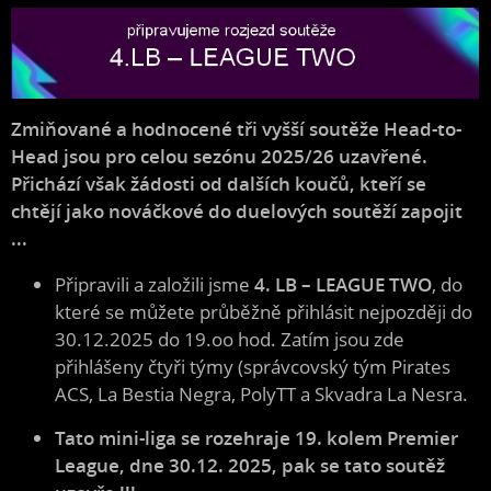
Zmiňované a hodnocené tři vyšší soutěže Head-to-
Head jsou pro celou sezónu 2025/26 uzavřené.
Přichází však žádosti od dalších koučů, kteří se
chtějí jako nováčkové do duelových soutěží zapojit
...
Připravili a založili jsme
4. LB – LEAGUE TWO
, do
které se můžete průběžně přihlásit nejpozději do
30
.12.2025 do 19.oo hod
. Zatím jsou zde
přihlášeny čtyři týmy (správcovský tým Pirates
ACS,
La Bestia Negra, PolyTT a Skvadra La Nesra
.
Tato mini-liga se rozehraje 19. kolem Premier
League, dne 30.12. 2025, pak se tato soutěž