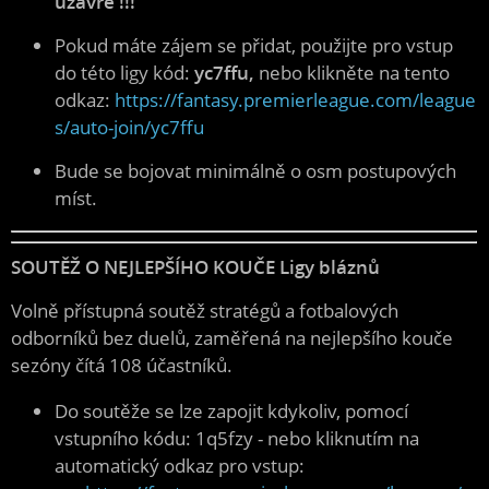
uzavře !!!
Pokud máte zájem se přidat, použijte pro vstup
do této ligy kód:
yc7ffu,
nebo klikněte na tento
odkaz:
https://fantasy.premierleague.com/league
s/auto-join/yc7ffu
Bude se bojovat minimálně o osm postupových
míst.
SOUTĚŽ O NEJLEPŠÍHO KOUČE Ligy bláznů
Volně přístupná soutěž stratégů a fotbalových
odborníků bez duelů, zaměřená na nejlepšího kouče
sezóny čítá 108 účastníků.
Do soutěže se lze zapojit kdykoliv, pomocí
vstupního kódu: 1q5fzy - nebo kliknutím na
automatický odkaz pro vstup: