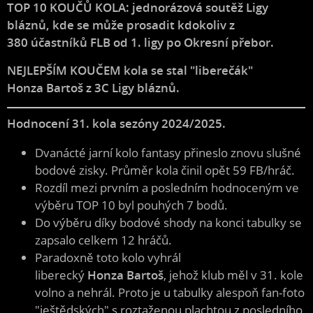
TOP 10 KOUČŮ KOLA: jednorázová soutěž Ligy
bláznů, kde se může prosadit kdokoliv z
380 účastníků FLB od 1. ligy po Okresní přebor.
NEJLEPŠÍM KOUČEM kola se stal "liberečák"
Honza
Bartoš z 3C Ligy bláznů.
Hodnocení 31. kola sezóny 2024/2025.
Dvanácté jarní kolo fantasy přineslo znovu slušné
bodové zisky. Průměr kola činil opět 59 FB/hráč.
Rozdíl mezi prvním a posledním hodnoceným ve
výběru TOP 10 byl pouhých 7 bodů.
Do výběru díky bodové shody na konci tabulky se
zapsalo celkem 12 hráčů.
Paradoxně toto kolo vyhrál
liberecký
Honza
Bartoš
, jehož klub měl v 31. kole
volno a nehrál. Proto je u tabulky alespoň fan-foto
"ještědských" s roztaženou plachtou z posledního