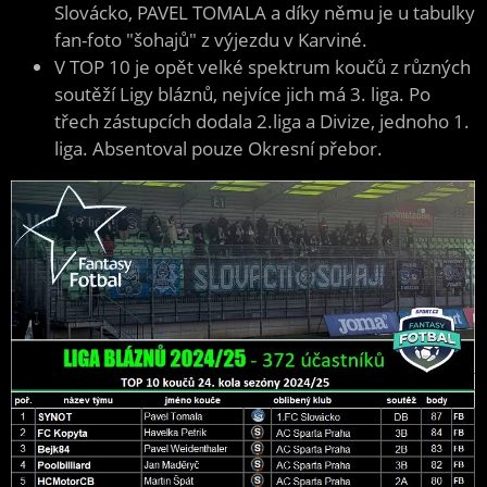
Slovácko, PAVEL TOMALA a díky němu je u tabulky
fan-foto "šohajů" z výjezdu v Karviné.
V TOP 10 je opět velké spektrum koučů z různých
soutěží Ligy bláznů, nejvíce jich má 3. liga. Po
třech zástupcích dodala 2.liga a Divize, jednoho 1.
liga. Absentoval pouze Okresní přebor.