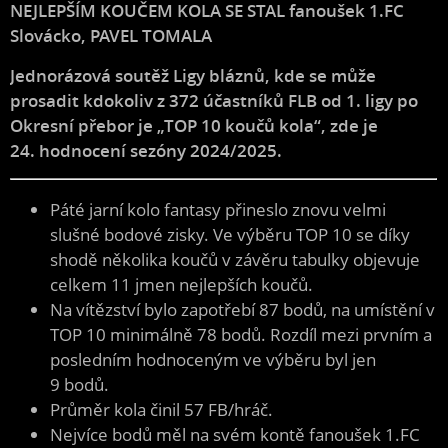
NEJLEPŠÍM KOUČEM KOLA SE STAL fanoušek 1.FC
Slovácko, PAVEL TOMALA
Jednorázová soutěž Ligy bláznů, kde se může
prosadit kdokoliv z 372 účastníků FLB od 1. ligy po
Okresní přebor je „TOP 10 koučů kola“, zde je
24. hodnocení sezóny 2024/2025.
Páté jarní kolo fantasy přineslo znovu velmi
slušné bodové zisky. Ve výběru TOP 10 se díky
shodě několika koučů v závěru tabulky objevuje
celkem 11 jmen nejlepších koučů.
Na vítězství bylo zapotřebí 87 bodů, na umístění v
TOP 10 minimálně 78 bodů. Rozdíl mezi prvním a
posledním hodnoceným ve výběru byl jen
9 bodů.
Průměr kola činil 57 FB/hráč.
Nejvíce bodů měl na svém kontě fanoušek 1.FC