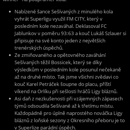
Nabízené šance Sešívaných z minulého kola
vyhrát Superligu využil FM CITY, který v
posledním kole nezaváhal. Deklasoval FC
Jablunkov v poměru 93:63 a kouč Lukáš Szlauer si
připisuje na své konto jeden z největších
trenérských úspěchů.
Ze zmiňovaného a opětovného zaváhání
Sešívaných těžil Bossicek, který se díky
výsledkům v posledním kole posunul nečekaně
až na druhé místo. Tak jsme všichni zvědavi co
kouč Karel Petráček šoupne do placu, příští
víkend na Orlíku při sešlosti hráčů Ligy bláznů.
Asi daň z nezkušenosti při vzájemných zápasech
týmů odsoudila Sešívané až k třetímu místu.
Každopádně pro úplně naprostého nováčka Ligy
bláznů z loňské sezony z Okresního přeboru je to
v Superlize parádní úspěch.