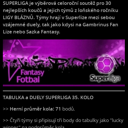
SUPERLIGA je výběrová celoroční soutěž pro 30
nejlepších koučů a jejich týmů z loňského ročníku
LIGY BLÁZNŮ. Týmy hrají v Superlize mezi sebou
vzájemné duely, tak jako kdysi na Gambrinus Fan
Lize nebo Sazka Fantasy.
TABULKA a DUELY SUPERLIGA 35. KOLO
>>
Herní průměr kola: 71
bodů.
>> Čtyři týmy si připisují tři body do tabulky jako "lucky
winner" na podprůměr kola.