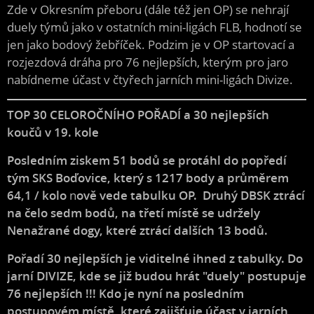
Zde v Okresním přeboru (dále též jen OP) se nehrají
duely týmů jako v ostatních mini-ligách FLB, hodnotí se
jen jako bodový žebříček. Podzim je v OP startovací a
rozjezdová dráha pro 76 nejlepších, kterým pro jaro
nabídneme účast v čtyřech jarních mini-ligách Divize.
TOP 30 CELOROČNÍHO POŘADÍ a 30 nejlepších
koučů v 19. kole
Posledním ziskem 51 bodů se protáhl do popředí
tým SKS Boďovice, který s 1217 body a průměrem
64,1 / kolo
n
ově vede tabulku OP. Druhý DBSK ztrácí
na čelo sedm bodů, na třetí místě se udržely
Nenažrané dogy, které ztrácí dalších 13 bodů.
Pořadí 30 nejlepších je viditelné ihned z tabulky. Do
jarní DIVIZE, kde se již budou hrát "duely" postupuje
76 nejlepších !!! Kdo je nyní na posledním
postupovém místě, které zajišťuje účast v jarních