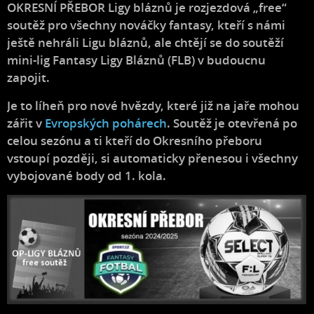
OKRESNÍ PŘEBOR Ligy bláznů je rozjezdová „free“
soutěž pro všechny nováčky fantasy, kteří s námi
ještě nehráli Ligu bláznů, ale chtějí se do soutěží
mini-lig Fantasy Ligy Bláznů (FLB) v budoucnu
zapojit.
Je to líheň pro nové hvězdy, které již na jaře mohou
zářit v
Evropských pohárech
. Soutěž je otevřená po
celou sezónu a ti kteří do Okresního přeboru
vstoupí později, si automaticky přenesou i všechny
vybojované body od 1. kola.