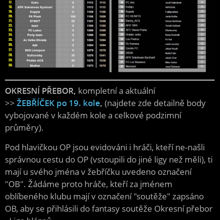
OKRESNÍ PŘEBOR,
kompletní a aktuální
>>
ŽEBŘÍČEK po 19. kole
,
(najdete zde detailně body
vybojované v každém kole a celkové podzimní
průměry).
Pod hlavičkou OP jsou evidováni i hráči, kteří ne-našli
správnou cestu do OP (vstoupili do jiné ligy než měli), ti
mají u svého jména v žebříčku uvedeno označení
"OB". Žádáme proto hráče, kteří za jménem
oblíbeného klubu mají v označení "soutěže" zapsáno
OB, aby se přihlásili do fantasy soutěže Okresní přebor