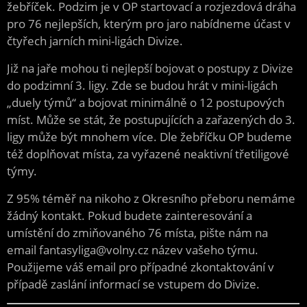
žebříček. Podzim je v OP startovací a rozjezdová dráha
pro 76 nejlepších, kterým pro jaro nabídneme účast v
čtyřech jarních mini-ligách Divize.
Již na jaře mohou ti nejlepší bojovat o postupy z Divize
do podzimní 3. ligy. Zde se budou hrát v mini-ligách
„duely týmů“ a bojovat minimálně o 12 postupových
míst. Může se stát, že postupujících a zařazených do 3.
ligy může být mnohem více. Dle žebříčku OP budeme
též doplňovat místa, za vyřazené neaktivní třetiligové
týmy.
Z 95% téměř na nikoho z Okresního přeboru nemáme
žádný kontakt. Pokud budete zainteresování a
umístění do zmiňovaného 76 místa, pište nám na
email fantasyliga@volny.cz název vašeho týmu.
Použijeme váš email pro případné zkontaktování v
případě zaslání informací se vstupem do Divize.