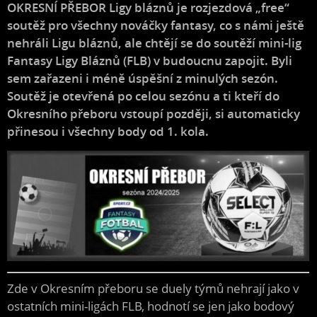
OKRESNÍ PŘEBOR Ligy bláznů je rozjezdová „free“
soutěž pro všechny nováčky fantasy, co s námi ještě
nehráli Ligu bláznů, ale chtějí se do soutěží mini-lig
Fantasy Ligy Bláznů (FLB) v budoucnu zapojit. Byli
sem zařazeni i méně úspěšní z minulých sezón.
Soutěž je otevřená po celou sezónu a ti kteří do
Okresního přeboru vstoupí později, si automaticky
přinesou i všechny body od 1. kola.
Zde v Okresním přeboru se duely týmů nehrají jako v
ostatních mini-ligách FLB, hodnotí se jen jako bodový