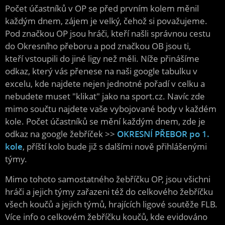
Počet účastníků v OP se před prvním kolem měnil
každým dnem, zájem je velký, čehož si považujeme.
Pod značkou OP jsou hráči, kteří našli správnou cestu
do Okresního přeboru a pod značkou OB jsou ti,
kteří vstoupili do jiné ligy než měli. Níže přinášíme
odkaz, který vás přenese na naši google tabulku v
excelu, kde najdete nejen jednotné pořadí v celku a
nebudete muset "klikat" jako na sport.cz. Navíc zde
mimo součtu najdete vaše vybojované body v každém
kole. Počet účastníků se mění každým dnem, zde je
odkaz na google žebříček >>
OKRESNÍ PŘEBOR po 1.
kole
, příští kolo bude již s dalšími nově přihlášenými
týmy.
Mimo tohoto samostatného žebříčku OP, jsou všichni
hráči a jejich týmy zařazeni též do celkového žebříčku
všech koučů a jejich týmů, hrajících ligové soutěže FLB.
Více info o celkovém žebříčku koučů, kde evidováno