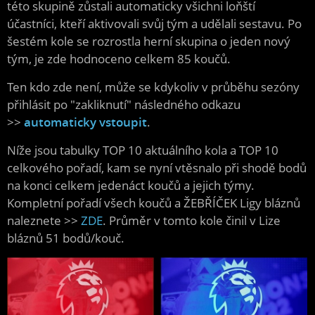
této skupině zůstali automaticky všichni loňští
účastníci, kteří aktivovali svůj tým a udělali sestavu. Po
šestém kole se rozrostla herní skupina o jeden nový
tým, je zde hodnoceno celkem 85 koučů.
Ten kdo zde není, může se kdykoliv v průběhu sezóny
přihlásit po "zakliknutí" následného odkazu
>>
automaticky vstoupit
.
Níže jsou tabulky TOP 10 aktuálního kola a TOP 10
celkového pořadí, kam se nyní vtěsnalo při shodě bodů
na konci celkem jedenáct koučů a jejich týmy.
Kompletní pořadí všech koučů a ŽEBŘÍČEK Ligy bláznů
naleznete >>
ZDE
. Průměr v tomto kole činil v Lize
bláznů 51 bodů/kouč.