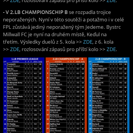
>>
ZDE
, rozlosování zápasů pro příští kolo >>
ZDE
.
- V 2.LB CHAMPIONSCHIP B
se rozpadla trojice
neporažených. Nyní v této soutěži a potažmo i v celé
FPL zůstává jediný neporažený tým Jedeme. Bystrc
Millwall FC je nyní na druhém místě, Keďul na
třetím. Výsledky duelů z 5. kola >>
ZDE
, z 6. kola
>>
ZDE
, rozlosování zápasů pro příští kolo >>
ZDE
.