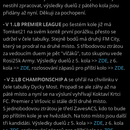
nestihl zpracovat, výsledky duelů z pátého kola jsou
přidány až nyní. Děkuji za pochopení.
- V 1.LB PREMIER LEAGUE
po šestém kole již má
Tomket21 na svém kontě první porážku, přesto se
udržel v čele tabulky. Stejně bodů má druhý FM City,
který se prodral na druhé místo. S tříbodovou ztrátou
za vedoucím duem je pět "vlčáků", tuto skupinu vede
Rosi25k Army. Výsledky duelů z 5. kola >>
ZDE
, z 6.
kola >>
ZDE
, rozlosování zápasů pro příští kolo >>
ZDE
.
- V 2.LB CHAMPIONSCHIP A
se ohřál na chvilinku v
čele tabulky Dycky Most. Propadl se ale záhy až na
páté místo a nyní se na výsluní vyhřívají Koktaví Krtci
FC. Premier z Vršovic si stále drží druhé místo.
S jednobodovou ztrátou je třetí ZavesACS, kdo to bude
po příštím kole je ve hvězdách. Na toto místo jsou další
tři kandidáti. Výsledky duelů z 5. kola >>
ZDE
, z 6. kola