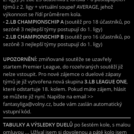
týmů z 2. ligy + virtuální soupeř AVERAGE, jehož
výkonnost se řídí průměrem kola.
- 2.LB CHAMPIONSCHIP A
(soutěž pro 18 účastníků, po
sezóně 3 nejlepší týmy postupují do 1. ligy)
- 2.LB CHAMPIONSCHIP B
(soutěž pro 16 účastníků, po
sezóně 3 nejlepší týmy postupují do 1. ligy)
UPOZORNĚNÍ:
zmiňované soutěže se uzavřely
startem Premier League, do rozehraných soutěží již
nelze vstoupit. Pro nové zájemce o duelové zápasy
týmů je již vytvořena nová skupina
3.LB LEAGUE ONE
,
které odstartuje 18. kolem. Pokud máte zájem, hlásit
se můžete již nyní. Napište na email >>
fantasyliga@volny.cz, bude vám zaslán automatický
vstupní kód.
TABULKY A VÝSLEDKY DUELŮ
po šestém kole, s malou
omluvou ... Užíval jsem si dovolenou a páté kolo jsem