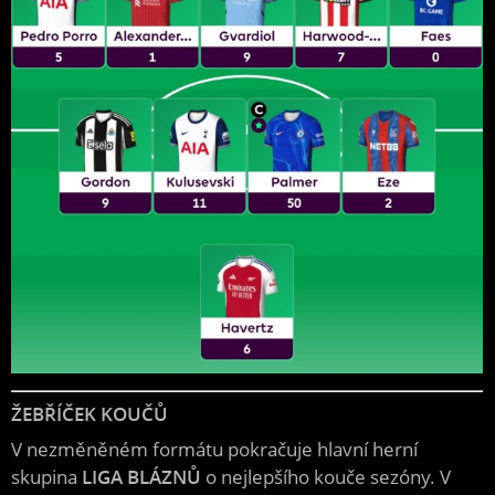
ŽEBŘÍČEK KOUČŮ
V nezměněném formátu pokračuje hlavní herní
skupina
LIGA BLÁZNŮ
o nejlepšího kouče sezóny. V