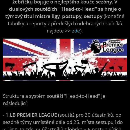
žebříčku bojuje o nejlepšího kouče sezóny. V
duelových soutěžích "Head-to-Head" se
hraje o
týmový titul mistra ligy, postupy, sestupy
(konečné
tabulky a reporty z předešlých odehraných ročníků
najdete >>
zde
).
Struktura a systém soutěží "Head-to-Head" je
následující:
- 1.LB PREMIER LEAGUE
(soutěž pro 30 účastníků, po
sezóně týmy umístěné dále od 25. místa sestupují do
2. ligy). Je zde 23 účastníků z loňska + 6 postupujících