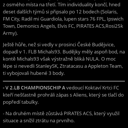
z osmého místa na třetí. Tím individuality končí, hned
deset dalších týmů si připsalo po 12 bodech (Solaris,
FM City, Radil mi Guardiola, lupen stars 76 FPL, Ipswich
Town, Demonics Angels, Elvis FC, PIRATES ACS,Rosi25k
Army).
Ještě hůře, než si vedly v prosinci České Budějvice,
dopadl v 1. FLB Michals93. Budějky měly aspoň bod, na
kontě Michals93 však výstražně bliká NULA. O moc
lépe si nevedli StanleySK, Ztratacasu a Appleton Team,
ti vybojovali hubené 3 body.
- V 2.LB CHAMPIONSCHIP A
vedoucí Koktaví Krtci FC
kteří nešťastně prohráli zápas s Aliens, který se tlačí do
popředí tabulky.
- Na druhém místě zůstává PIRATES ACS, který využil
situace a snížil ztrátu na prvního.