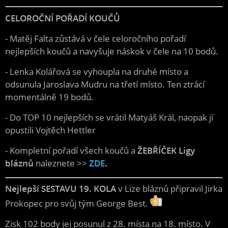
CELOROČNÍ POŘADÍ KOUČŮ
- Matěj Falta zůstává v čele celoročního pořadí
nejlepších koučů a navyšuje náskok v čele na 10 bodů.
- Lenka Kolářová se vyhoupla na druhé místo a
odsunula Jaroslava Mudru na třetí místo. Ten ztrácí
momentálně 19 bodů.
- Do TOP 10 nejlepších se vrátil Matyáš Král, naopak jí
opustili Vojtěch Hettler
- Kompletní pořadí všech koučů a
ŽEBŘÍČEK Ligy
bláznů
naleznete >>
ZDE
.
Nejlepší SESTAVU 19. KOLA
v Lize bláznů připravil Jirka
Prokopec pro svůj tým George Best.
Zisk 102 body jej posunul z 28. místa na 18. místo. V