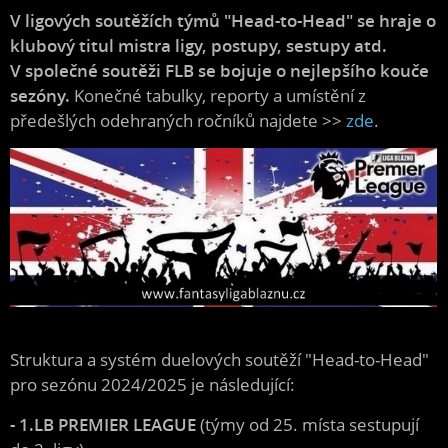
V ligových soutěžích tým
ů "Head-to-Head" se hraje o
klubový titul mistra ligy, postupy, sestupy atd.
V
společné soutěži FLB se bojuje o nejlepšího kouče
sezóny.
Konečné tabulky, reporty a umístění z
předešlých odehraných ročníků najdete >>
zde
.
Struktura a systém duelových soutěží "Head-to-Head"
pro sezónu 2024/2025 je následující:
- 1.LB PREMIER LEAGUE
(týmy od 25. místa sestupují