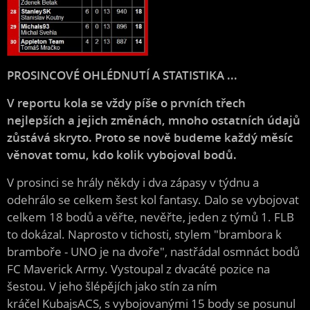
PROSINCOVÉ OHLÉDNUTÍ A STATISTIKA ...
V reportu kola se vždy píše o prvních třech
nejlepších a jejich změnách, mnoho ostatních údajů
zůstává skryto. Proto se nově budeme každý měsíc
věnovat tomu, kdo kolik vybojoval bodů.
V prosinci se hrály někdy i dva zápasy v týdnu a
odehrálo se celkem šest kol fantasy. Dalo se vybojovat
celkem 18 bodů a věřte, nevěřte, jeden z týmů 1. FLB
to dokázal. Naprosto v tichosti, stylem "brambora k
bramboře - UNO je na dvoře", nastřádal osmnáct bodů
FC Maverick Army. Vystoupal z dvacáté pozice na
šestou. V jeho šlépějích jako stín za ním
kráčel KubajsACS, s vybojovanými 15 body se posunul