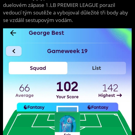
duelovém zápase 1.LB PREMIER LEAGUE porazil
vedoucí tým soutěže a vybojoval důležité tři body aby
se vzdálil sestupovým vodám.