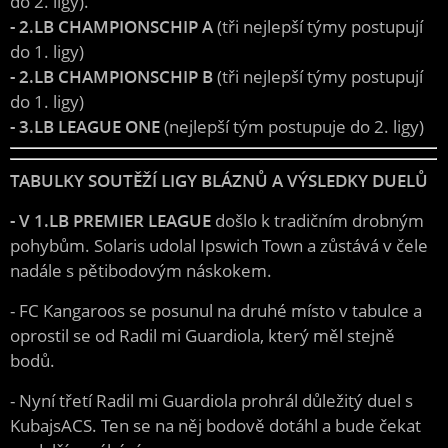
do 2. ligy).
- 2.LB CHAMPIONSCHIP A
(tři nejlepší týmy postupují
do 1. ligy)
- 2.LB CHAMPIONSCHIP B
(tři nejlepší týmy postupují
do 1. ligy)
- 3.LB LEAGUE ONE
(nejlepší tým postupuje do 2. ligy)
TABULKY SOUTĚŽÍ LIGY BLÁZNŮ A VÝSLEDKY DUELŮ
- V 1.LB PREMIER LEAGUE
došlo k tradičním drobným
pohybům. Solaris udolal Ipswich Town a zůstává v čele
nadále s pětibodovým náskokem.
- FC Kangaroos se posunul na druhé místo v tabulce a
oprostil se od Radil mi Guardiola, který měl stejně
bodů.
- Nyní třetí Radil mi Guardiola prohrál důležitý duel s
KubajsACS. Ten se na něj bodově dotáhl a bude čekat