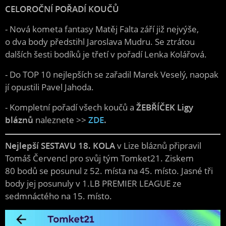
CELOROČNÍ POŘADÍ KOUČŮ
- Nová kometa fantasy Matěj Falta září již nejvýše,
o dva body předstihl Jaroslava Mudru. Se ztrátou
dalších šesti bodíků je třetí v pořadí Lenka Kolářová.
- Do TOP 10 nejlepších se zařadil Marek Veselý, naopak
jí opustili Pavel Jahoda.
- Kompletní pořadí všech koučů a
ŽEBŘÍČEK Ligy
bláznů
naleznete >>
ZDE
.
Nejlepší SESTAVU 18. KOLA
v Lize bláznů připravil
Tomáš Červencl pro svůj tým Tomket21. Ziskem
80 bodů se posunul z 52. místa na 45. místo. Jasné tři
body jej posunuly v 1.LB PREMIER LEAGUE ze
sedmnáctého na 15. místo.