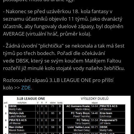
​- Nakonec se před uzávěrkou 18. kola fantasy v
seznamu účastníků objevilo 11 týmů. Jako dvanáctý
účastník, aby fungovaly duelové zápasy, byl doplněn
AVERAGE (virtuální hráč, průměr kola).
- Žádná úvodní "plichtička" se nekonala a tak má šest
týmů po třech bodech. Pořadí dle očekávání
vede DBSK, který se svým koučem Matějem Faltou
rozčeřil již minulé kolo stojaté vody našeho žebříčku.
Rozlosování zápasů 3.LB LEAGUE ONE pro příští
kolo >>
ZDE
.