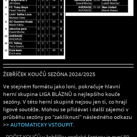
ŽEBŘÍČEK KOUČŮ SEZÓNA 2024/2025
Ve stejném formátu jako loni, pokračuje hlavní
herní skupina LIGA BLÁZNŮ o nejlepšího kouče
sezóny. V této herní skupině nejsou jen ti, co hrají
ligové soutěže. Mohou se přidávat i další zájemci v
průběhu sezóny po "zakliknutí" následného odkazu
>>
AUTOMATICKY VSTOUPIT
.
-
POČET KOUČŮ v žebříčku anglické fantasy je nyní 89