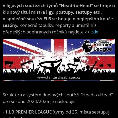
V ligových soutěžích tým
ů "Head-to-Head" se hraje o
klubový titul mistra ligy, postupy, sestupy atd.
V
společné soutěži FLB se bojuje o nejlepšího kouče
sezóny.
Konečné tabulky, reporty a umístění z
předešlých odehraných ročníků najdete >>
zde
.
Struktura a systém duelových soutěží "Head-to-Head"
pro sezónu 2024/2025 je následující:
- 1.LB PREMIER LEAGUE
(týmy od 25. místa sestupují