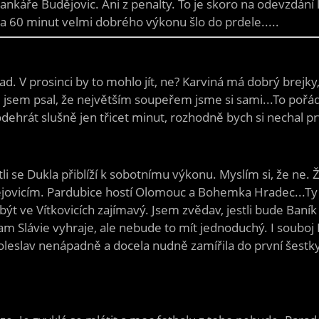
káře Budějovic. Ani z penalty. To je skoro na odevzdání l
 a 60 minut velmi dobrého výkonu šlo do prdele.....
pad. V prosinci by to mohlo jít, ne? Karviná má dobrý brejk
še jsem psal, že největším soupeřem jsme si sami...To pořád
odehrát slušně jen třicet minut, rozhodně bych si nechal 
li se Dukla přiblíží k sobotnímu výkonu. Myslím si, že ne. 
ějovicím. Pardubice hostí Olomouc a Bohemka Hradec...T
být ve Vítkovicích zajímavý. Jsem zvědav, jestli bude Baník 
 tam Slávie vyhraje, ale nebude to mít jednoduchý. I souboj
oleslav nenápadně a docela nudně zamířila do první šestky.