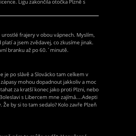
icence. Ligu zakončila otočka Plzně s
y, urostlé frajery v obou vápnech. Myslím,
 platí a jsem zvědavej, co zkusíme jinak.
první branku až po 60.´minutě.
Že je po slávě a Slovácko tam celkem v
y zápasy mohou dopadnout jakkoliv a moc
tahat za kratší konec jako proti Plzni, nebo
 Boleslavi s Libercem mne zajímá....Adepti
 Že by si to tam sedalo? Kolo zavře Plzeň