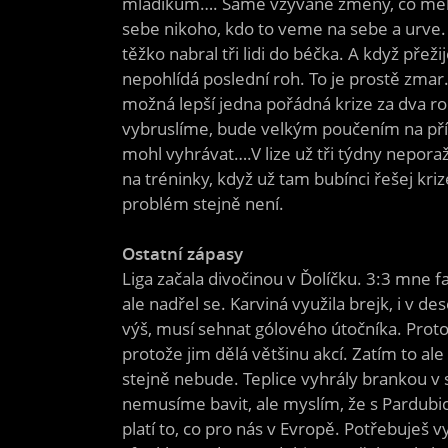
mladíkům…. Samé vzývané změny, co měly 
sebe nikoho, kdo to veme na sebe a urve. Je
těžko nabral tři lidi do béčka. A když přeži
nepohlídá poslední roh. To je prostě zmar
možná lepší jedna pořádná krize za dva rok
vybruslíme, bude velkým poučením na příšt
mohl vyhrávat….V lize už tři týdny nepora
na tréninky, když už tam bubínci řešej kr
problém stejně není.
Ostatní zápasy
Liga začala divočinou v Ďolíčku. 3:3 mne 
ale nadřel se. Karviná využila brejk, i v 
výš, musí sehnat gólového útočníka. Prot
protože jim dělá většinu akcí. Zatím to ale
stejně nebude. Teplice vyhrály brankou v 
nemusíme bavit, ale myslím, že s Pardubice
platí to, co pro nás v Evropě. Potřebuješ