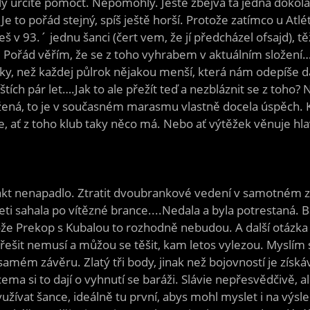
určitě pomoct. Nepomohly. Ještě zbejvá ta jedna dokola 
 to pořád stejný, spíš ještě horší. Protože zatímco u Atlét
ješ v 93.´ jednu šanci (čert vem, že jí předcházel ofsajd), 
. Pořád věřím, že se z toho vyhrabem v aktuálním složení…T
y, než každej půlrok nějakou menší, která nám odepíše dalš
ích pár let….Jak to ale přežít teď a nezbláznit se z toho
žená, to je v současném marasmu vlastně docela úspěch. Ka
ize, ať z toho klub taky něco má. Nebo ať výtěžek věnuje h
fakt nenapadlo. Ztratit dvoubrankové vedení v samotném z
deseti sahala po vítězné brance....Nedala a byla potrestaná
ože Prekop s Kubalou to rozhodně nebudou. A další otázka 
 řešit nemusí a můžou se těšit, kam letos vylezou. Myslím si
samém závěru. Zlatý tři body, jinak než bojovností je získ
ma si to dají o vyhnutí se baráži. Slávie nepřesvědčivě, a
 využívat šance, ideálně tu první, abys mohl myslet i na v