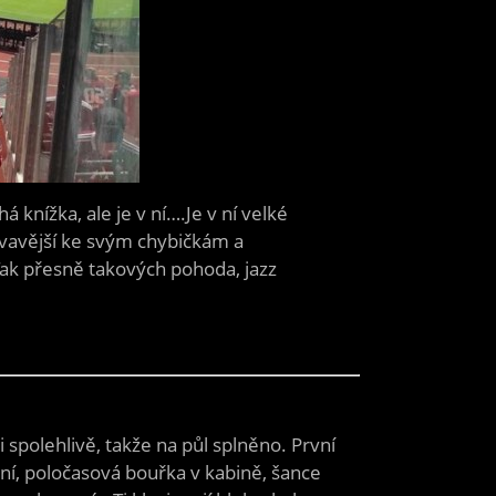
 knížka, ale je v ní….Je v ní velké
vívavější ke svým chybičkám a
 Tak přesně takových pohoda, jazz
 spolehlivě, takže na půl splněno. První
ní, poločasová bouřka v kabině, šance