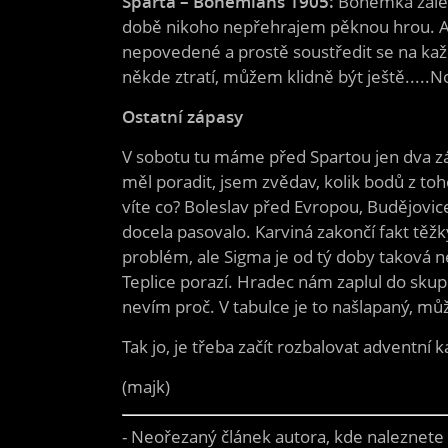
Sparta – Bohemians 1905:
Bohemka zalez
době nikoho nepřehrajem pěknou hrou. A em
nepovedené a prostě soustředit se na každ
někde ztratí, můžem klidně být ještě.....No
Ostatní zápasy
V sobotu tu máme před Spartou jen dva záp
měl poradit, jsem zvědav, kolik bodů z toh
víte co? Boleslav před Evropou, Budějovic
docela pasovalo. Karviná zakončí fakt tě
problém, ale Sigma je od tý doby taková n
Teplice porazí. Hradec nám zaplul do skup
nevím proč. V tabulce je to našlapaný, můž
Tak jo, je třeba začít rozbalovat adventní k
(majk)
- Neořezaný článek autora, kde naleznet