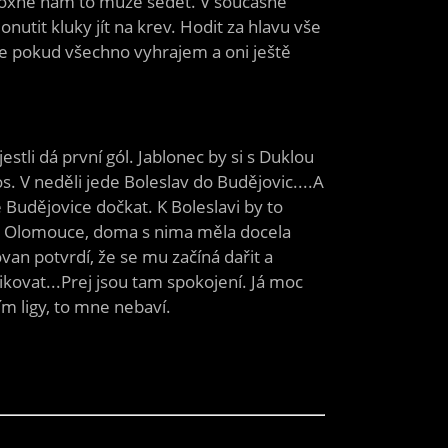
adoxně nám to může sedět. V současné
tit kluky jít na krev. Hodit za hlavu vše
le pokud všechno vyhrajem a oni ještě
li dá první gól. Jablonec by si s Duklou
s. V neděli jede Boleslav do Budějovic....A
Budějovice dočkat. K Boleslavi by to
 do Olomouce, doma s nima měla docela
an potvrdí, že se mu začíná dařit a
kovat...Prej jsou tam spokojení. Já moc
ím ligy, to mne nebaví.