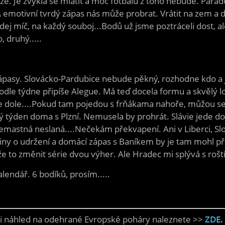
e. Je zvyklá se mlátit a moc fotbalu z toho nebude. Par
otivní tvrdý zápas nás může probrat. Vrátit na zem a donu
ej míč, na každý souboj...Bodů už jsme poztráceli dost, a
, druhý.....
asy. Slovácko-Pardubice nebude pěkný, rozhodne kdo a jest
odle týdne připíše Alegue. Má teď docela formu a skvělý lo
e dole....Pokud tam pojedou s frňákama nahoře, můžou se 
žký týden doma s Plzní. Nemusela by prohrát. Slávie jede
emastná neslaná....Nečekám překvapení. Ani v Liberci, Slov
iny o udržení a domácí zápas s Baníkem by je tam mohl při
e to změnit série dvou výher. Ale Hradec mi splývá s rošt
alendář. 6 bodíků, prosím.....
e i náhled na odehrané Evropské poháry naleznete >>
ZDE
.