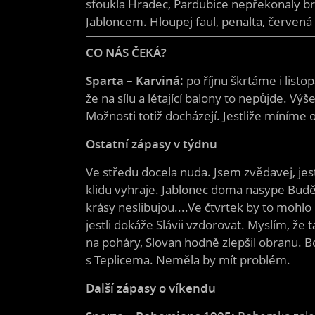
sfoukla Hradec, Pardubice nepřekonaly bran
Jabloncem. Hloupej faul, penalta, červená
CO NÁS ČEKÁ?
Sparta – Karviná:
po říjnu škrtáme i listo
že na sílu a létající balony to nepůjde. Vý
Možnosti totiž docházejí. Jestliže míníme 
Ostatní zápasy v týdnu
Ve středu docela nuda. Jsem zvědavej, jest
klidu vyhraje. Jablonec doma nasype Bud
krásy neslibujou....Ve čtvrtek by to mohlo 
jestli dokáže Slávii vzdorovat. Myslím, že
na poháry, Slovan hodně zlepšil obranu. B
s Teplicema. Neměla by mít problém.
Další zápasy o víkendu