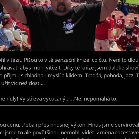
vítězit. Píšou to v té senzační knize, co čtu. Není to dlouhá
ohrávat, abys mohl vítězit. Díky té knize jsem daleko sho
o přijmu s chladnou myslí a klidem. Tradáá, pohoda, jazz!
užít víc než dost….
né nuly! Vy střeva vycucaný…...Ne, nepomáhá to.
dou cenu, třeba i přes hnusnej výkon. Hnus jsme servírovali
ci jsme to ale povětšinou nemohli vidět. Změna rozestave