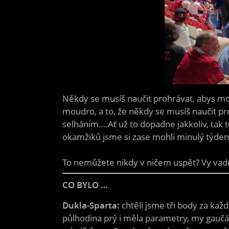
Někdy se musíš naučit prohrávat, abys mohl 
moudro, a to, že někdy se musíš naučit pr
selháním….Ať už to dopadne jakkoliv, tak t
okamžiků jsme si zase mohli minulý týden 
To nemůžete nikdy v ničem uspět? Vy vad
CO BYLO …
Dukla-Sparta:
chtěli jsme tři body za kaž
půlhodina prý i měla parametry, my gaučá