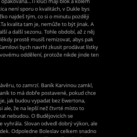
opakovaná…Ti kluci mají blok a kolem
ica není sporu o kvalitách, v Dukle bys
těžko najdeš tým, co si o minutu později
a kvalita tam je, nemůže to být jinak. A
í a další sezonu. Tohle období, až z něj
? Někdy prostě musíš remizovat, abys pak
milovi bych navrhl zkusit prodávat lístky
lavovému oddělení, protože nikde jinde ten
ávěru, to zamrzí. Baník Karvinou zamkl,
. Baník to má dobře postavené, pokud chce
je, jak budou vypadat bez Ewertona,
 ale, že na lepší než čtvrté místo to
ávat nebudou. O Budějovicích se
le vyhrála. Slovan odvedl dobrý výkon, ale
ýsledek. Odpoledne Boleslav celkem snadno