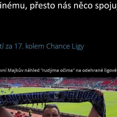
tí za 17. kolem Chance Ligy
ivní Majkův náhled "rudýma očima" na odehrané ligové