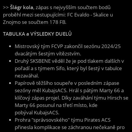
>>
Šlágr kola
, zápas s nejvyšším součtem bodů
proběhl mezi sestupujícími: FC Evaldo - Skalice u
Znojmo se součtem 178 FB.
TABULKA a VÝSLEDKY DUELŮ
Mistrovský tým FCVP zakončil sezónu 2024/25
dvacátým šestým vítězstvím.
Druhý SKSBENE věděl že je pod tlakem dalších v
pořadí a s týmem Sifo, který byl šestý v tabulce
nezaváhal.
Papírově těžšího soupeře v posledním zápase
sezóny měl KubajsACS. Hrál s pátým Marty 66 a
klíčový zápas projel. Díky zaváhání týmu Hirsch se
Marty 66 posunul na třetí místo, kde
pobýval KubajsACS.
Prohra "správsovského" týmu Pirates ACS
přinesla komplikace se záchranou nečekaně pro