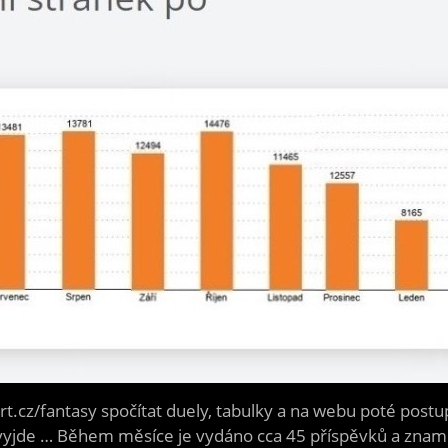
t.cz/fantasy spočítat duely, tabulky a na webu poté post
yjde … Během měsíce je vydáno cca 45 příspěvků a znamená