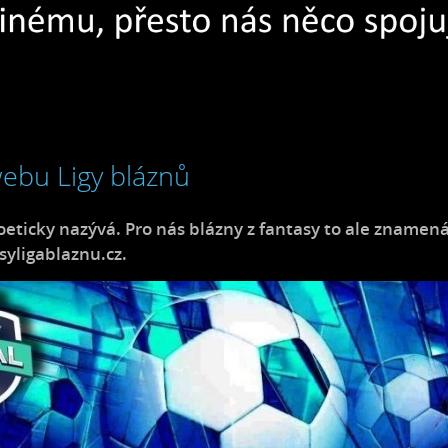
ebu Ligy bláznů
poeticky nazývá. Pro nás blázny z fantasy to ale znamen
yligablaznu.cz.