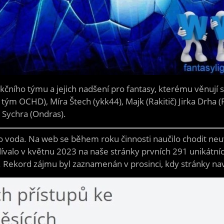
kčního týmu a jejich nadšení pro fantasy, kterému věnují 
tým OCHD), Míra Štech (ykk44), Majk (Rakitič) Jirka Drha (F
n Sychra (Ondras).
ko voda. Na web se během roku činnosti naučilo chodit neu
dívalo v květnu 2023 na naše stránky prvních 291 unikátníc
. Rekord zájmu byl zaznamenán v prosinci, kdy stránky nav