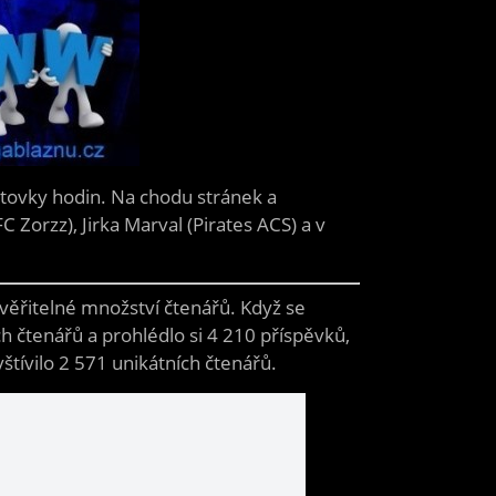
stovky hodin. Na chodu stránek a
C Zorzz), Jirka Marval (Pirates ACS) a v
věřitelné množství čtenářů. Když se
h čtenářů a prohlédlo si 4 210 příspěvků,
štívilo 2 571 unikátních čtenářů.