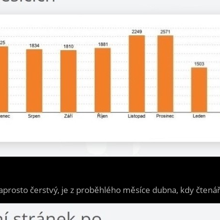
prosto čerstvý, je z proběhlého měsíce dubna, kdy čtenář