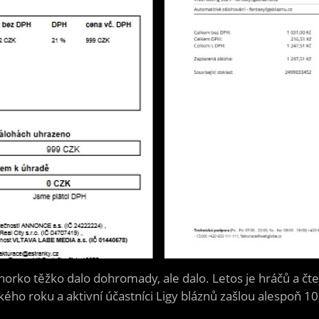
to horko těžko dalo dohromady, ale dalo. Letos je hráčů 
ského roku a aktivní účastníci Ligy bláznů zašlou alespoň