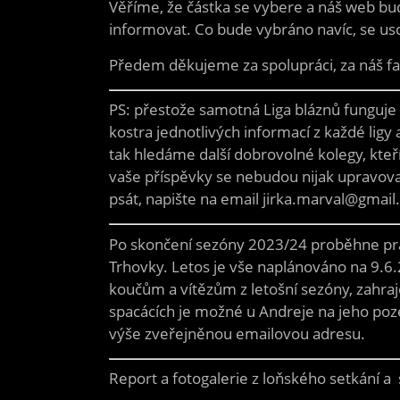
Věříme, že částka se vybere a náš web bud
informovat. Co bude vybráno navíc, se us
Předem děkujeme za spolupráci, za náš fa
PS: přestože samotná Liga bláznů funguje 1
kostra jednotlivých informací z každé lig
tak hledáme další dobrovolné kolegy, kteří
vaše příspěvky se nebudou nijak upravovat
psát, napište na email jirka.marval@gmail
Po skončení sezóny 2023/24 proběhne pra
Trhovky. Letos je vše naplánováno na 9.6.2
koučům a vítězům z letošní sezóny, zahra
spacácích je možné u Andreje na jeho poz
výše zveřejněnou emailovou adresu.
Report a fotogalerie z loňského setkání a 