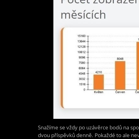
Snažíme se vždy po uzávěrce bodů na spor
dvou příspěvků denně. Pokaždé to ale nev