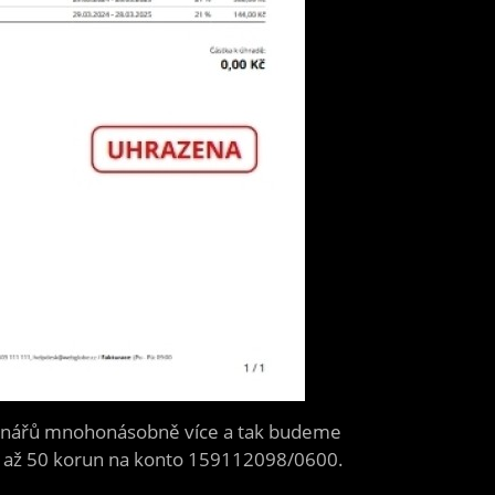
a čtenářů mnohonásobně více a tak budeme
 10 až 50 korun na konto 159112098/0600.