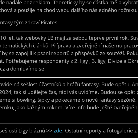
e nadále bez reklam. Teoreticky by se částka měla vybrat 
chová a použije na chod webu dalšího následného ročníku.
ntasy tým zdraví Pirates
0 let, tak webovky LB mají za sebou teprve první rok. Strá
y a tematických článků. Příprava a zveřejnění našemu pra
 by se zapojili k psaní reportů a příspěvků ze soutěží. Po
. Potřebujeme respondenty z 2. ligy , 3. ligy, Divize a O
.cz a domluvíme se.
videlná sešlost účastníků a hráčů fantasy. Bude opět u 
024, tak si udělejte čas, rádi vás uvidíme. Budou se opět
jeme si bowling, šipky a pokecáme o nové fantasy sezóně.
emku, jako každým rokem. Více info bude ještě zveřejněno
sešlosti Ligy bláznů >>
zde
. Ostatní reporty a fotogalerie 