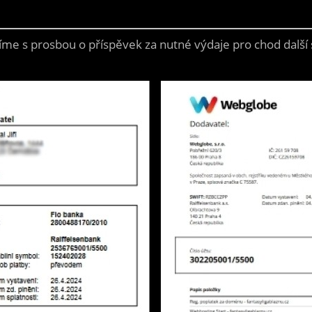
íme s prosbou o příspěvek za nutné výdaje pro chod další s