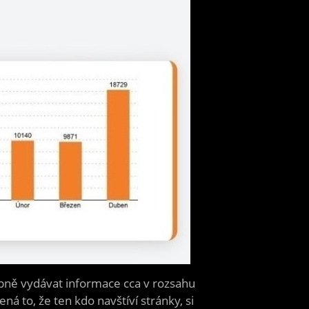
upně vydávat informace cca v rozsahu
 to, že ten kdo navštíví stránky, si