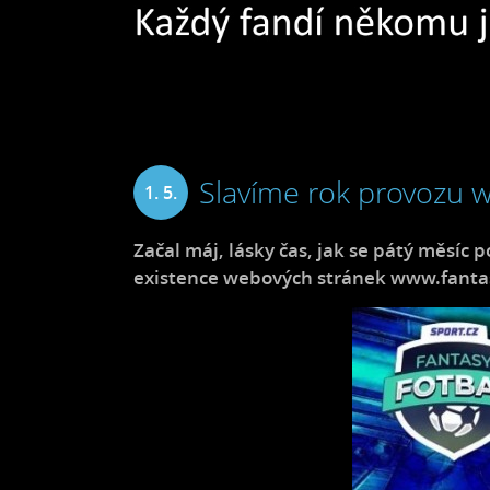
Slavíme rok provozu w
1. 5.
2024
Začal máj, lásky čas, jak se pátý měsíc 
existence webových stránek www.fantas