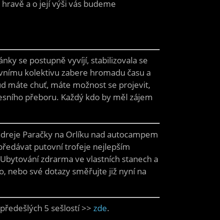
hravě a o její výši vás budeme
nky se postupně vyvíjí, stabilizovala se
covnímu kolektivu zabere hromadu času a
kud máte chuť, máte možnost se projevit,
kresního přeboru. Každý kdo by měl zájem
Andreje Paračky na Orlíku nad autocampem
 předávat putovní trofeje nejlepším
 Ubytování zdrarma ve vlastních stanech a
, nebo své dotazy směřujte již nyní na
z předešlých 5 sešlostí >>
zde
.