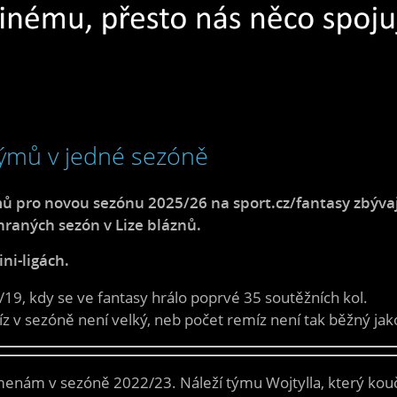
týmů v jedné sezóně
mů pro novou sezónu 2025/26 na sport.cz/fantasy zbývají 
hraných sezón v Lize bláznů.
ni-ligách.
/19, kdy se ve fantasy hrálo poprvé 35 soutěžních kol.
v sezóně není velký, neb počet remíz není tak běžný jako 
menám v sezóně 2022/23. Náleží týmu Wojtylla, který kouč