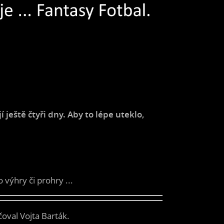
ještě čtyři dny. Aby to lépe uteklo,
výhry či prohry ...
oval Vojta Barták.