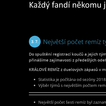
Největší počet remíz 
3. 7.
2025
Do spuštění registrací koučů a jejich tý
přinášíme zajímavosti z předešlých ode
KRÁLOVÉ REMÍZ z duelových zápasů v mi
Statistika je počítána od sezóny 2018
Výběr týmů s největším počtem remíz 
Největší počet šesti remíz byl zazna