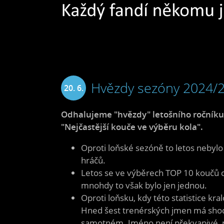
Hvězdy sezóny 2024/25
20. 6.
2025
Odhalujeme "hvězdy" letošního ročníku 
"Nejčastější kouče ve výběru kola".
Oproti loňské sezóně to letos nebylo
hráčů.
Letos se ve výběrech TOP 10 koučů ce
mnohdy to však bylo jen jednou.
Oproti loňsku, kdy této statistice kr
Hned šest trenérských jmen má shodný
samotném. Jméno není překvapivé, ne