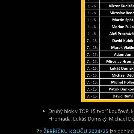
Druhý blok v TOP 15 tvoří koučové, kt
Hromada, Lukáš Dumský, Michael Děd, 
Ze
ŽEBŘÍČKU KOUČU 2024/25
lze dohleda