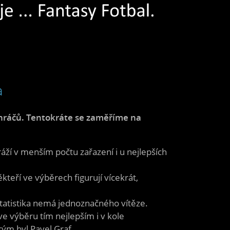
a
 hráčů. Tentokráte se zaměříme na
áží v menším počtu zařazení i u nejlepších
teří ve výběrech figurují vícekrát,
 statistika nemá jednoznačného vítěze.
e výběru tím nejlepším i v kole
ým byl Pavel Graf.