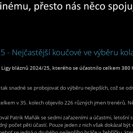
 - Nejčastější koučové ve výběru kol
Ligy bláznů 2024/25, kterého se účastnilo celkem 380
 tak snadné se probojovat do výběru nejlepších, což se odr
lkem v 35. kolech objevilo 226 různých jmen trenérů. Něk
aloval Patrik Maňák se sedmi zařazeními a účastmi, letošní
 počet pěti účastí. Pouze jeden z nich však dokázal být v
boť se jedná o druhého nejlepšího hráče v žebříčku, kter