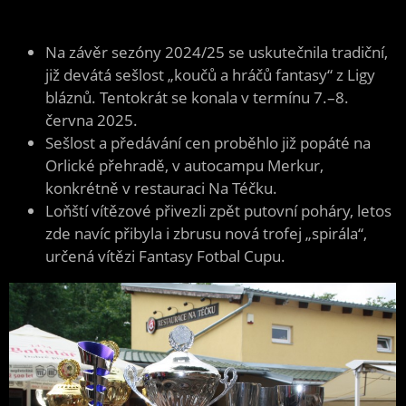
Na závěr sezóny 2024/25 se uskutečnila tradiční,
již devátá sešlost „koučů a hráčů fantasy“ z Ligy
bláznů. Tentokrát se konala v termínu 7.–8.
června 2025.
Sešlost a předávání cen proběhlo již popáté na
Orlické přehradě, v autocampu Merkur,
konkrétně v restauraci Na Téčku.
Loňští vítězové přivezli zpět putovní poháry, letos
zde navíc přibyla i zbrusu nová trofej „spirála“,
určená vítězi Fantasy Fotbal Cupu.